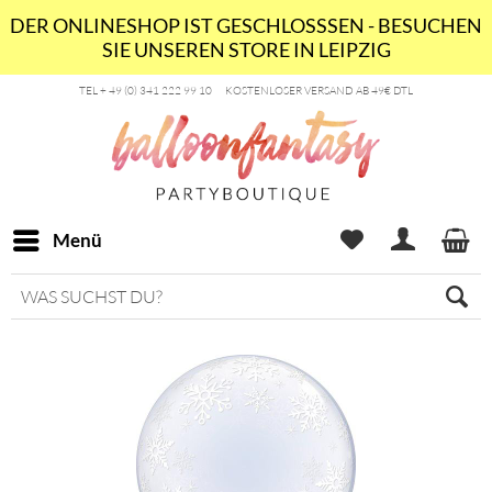
DER ONLINESHOP IST GESCHLOSSSEN - BESUCHEN
SIE UNSEREN STORE IN LEIPZIG
TEL + 49 (0) 341 222 99 10
KOSTENLOSER VERSAND AB 49€ DTL
Menü