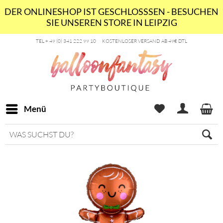
DER ONLINESHOP IST GESCHLOSSSEN - BESUCHEN
SIE UNSEREN STORE IN LEIPZIG
TEL + 49 (0) 341 222 99 10
KOSTENLOSER VERSAND AB 49€ DTL
Menü