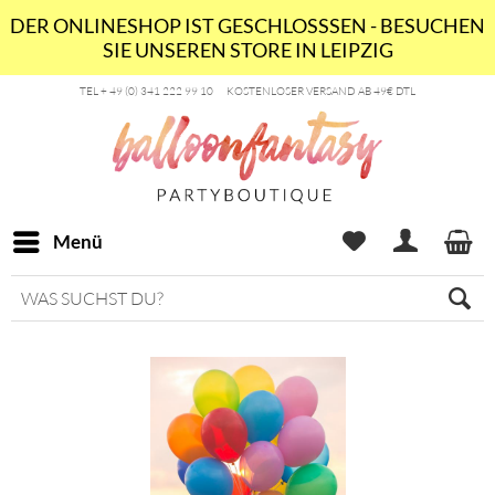
DER ONLINESHOP IST GESCHLOSSSEN - BESUCHEN
SIE UNSEREN STORE IN LEIPZIG
TEL + 49 (0) 341 222 99 10
KOSTENLOSER VERSAND AB 49€ DTL
Menü