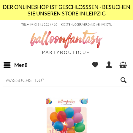
DER ONLINESHOP IST GESCHLOSSSEN - BESUCHEN
SIE UNSEREN STORE IN LEIPZIG
TEL + 49 (0) 341 222 99 10
KOSTENLOSER VERSAND AB 49€ DTL
Menü