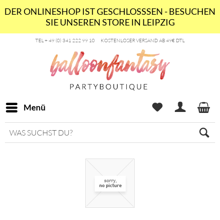
DER ONLINESHOP IST GESCHLOSSSEN - BESUCHEN
SIE UNSEREN STORE IN LEIPZIG
TEL + 49 (0) 341 222 99 10
KOSTENLOSER VERSAND AB 49€ DTL
Menü