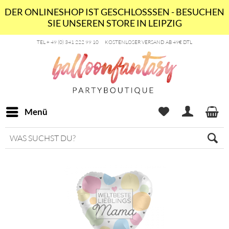
DER ONLINESHOP IST GESCHLOSSSEN - BESUCHEN
SIE UNSEREN STORE IN LEIPZIG
TEL + 49 (0) 341 222 99 10
KOSTENLOSER VERSAND AB 49€ DTL
Menü