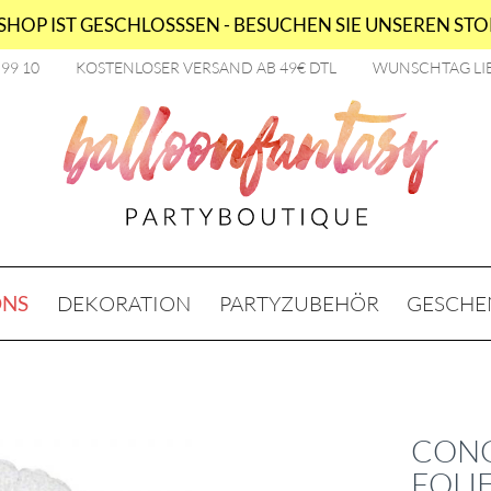
HOP IST GESCHLOSSSEN - BESUCHEN SIE UNSEREN STOR
2 99 10
KOSTENLOSER VERSAND AB 49€ DTL
WUNSCHTAG LI
ONS
DEKORATION
PARTYZUBEHÖR
GESCHE
CONG
FOLI