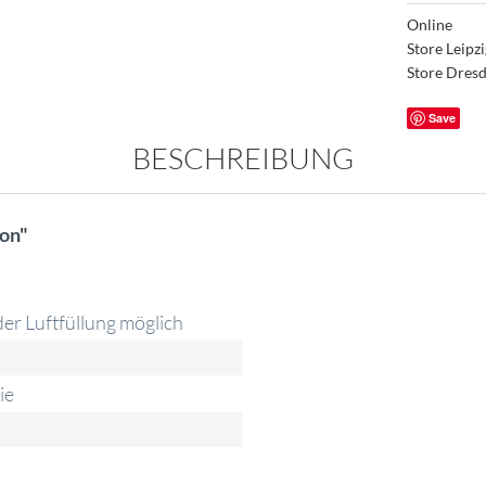
Online
Store Leipz
Store Dres
Save
BESCHREIBUNG
lon"
er Luftfüllung möglich
ie