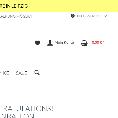
E IN LEIPZIG
HILFE&SERVICE
EFERUNG MÖGLICH
Mein Konto
0,00 € *
NKE
SALE
RATULATIONS!
ENBALLON