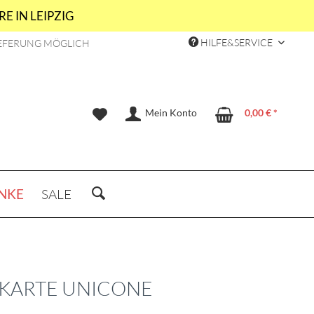
E IN LEIPZIG
HILFE&SERVICE
EFERUNG MÖGLICH
Mein Konto
0,00 € *
NKE
SALE
KARTE UNICONE