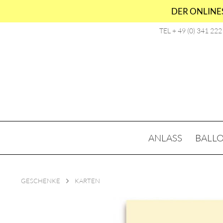
DER ONLINES
TEL + 49 (0) 341 22
ANLASS
BALL
GESCHENKE
KARTEN