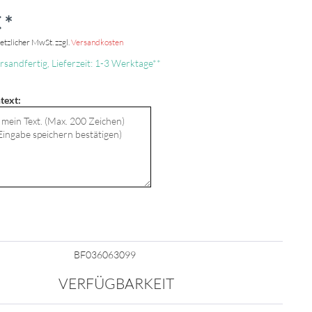
 *
setzlicher MwSt. zzgl.
Versandkosten
rsandfertig, Lieferzeit: 1-3 Werktage**
text:
BF036063099
VERFÜGBARKEIT