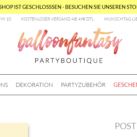
HOP IST GESCHLOSSSEN - BESUCHEN SIE UNSEREN STOR
2 99 10
KOSTENLOSER VERSAND AB 49€ DTL
WUNSCHTAG LI
ONS
DEKORATION
PARTYZUBEHÖR
GESCHE
POST