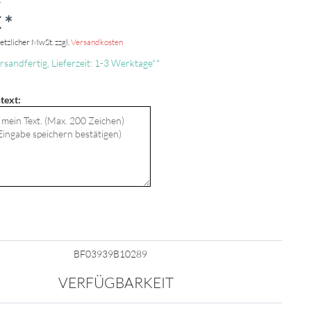
 *
setzlicher MwSt. zzgl.
Versandkosten
rsandfertig, Lieferzeit: 1-3 Werktage**
text:
BF03939B10289
VERFÜGBARKEIT