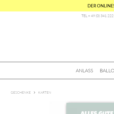
DER ONLINES
TEL + 49 (0) 341 22
ANLASS
BALL
GESCHENKE
KARTEN