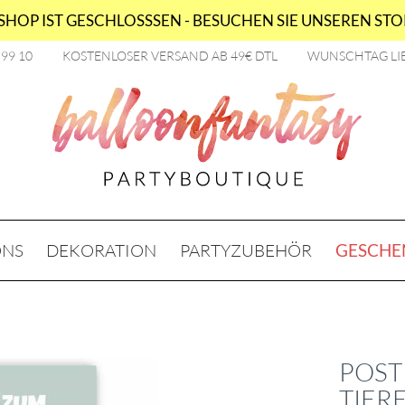
HOP IST GESCHLOSSSEN - BESUCHEN SIE UNSEREN STOR
2 99 10
KOSTENLOSER VERSAND AB 49€ DTL
WUNSCHTAG LI
ONS
DEKORATION
PARTYZUBEHÖR
GESCHE
POST
TIER