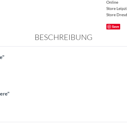
Online
Store Leipz
Store Dres
Save
BESCHREIBUNG
e"
iere"