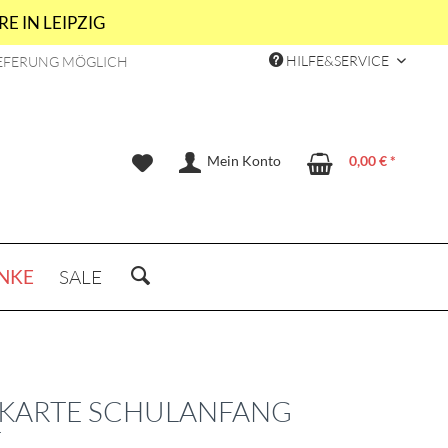
E IN LEIPZIG
HILFE&SERVICE
EFERUNG MÖGLICH
Mein Konto
0,00 € *
NKE
SALE
KARTE SCHULANFANG
E