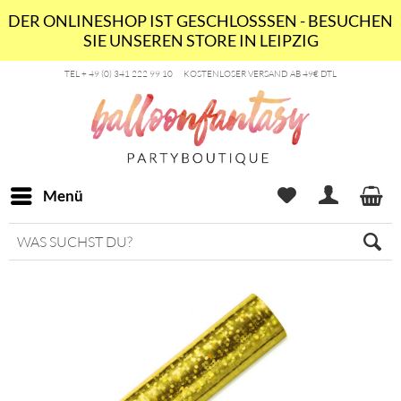
DER ONLINESHOP IST GESCHLOSSSEN - BESUCHEN
SIE UNSEREN STORE IN LEIPZIG
TEL + 49 (0) 341 222 99 10
KOSTENLOSER VERSAND AB 49€ DTL
Menü