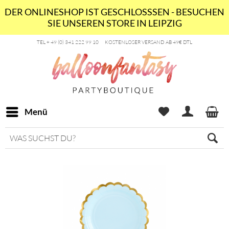
DER ONLINESHOP IST GESCHLOSSSEN - BESUCHEN
SIE UNSEREN STORE IN LEIPZIG
TEL + 49 (0) 341 222 99 10
KOSTENLOSER VERSAND AB 49€ DTL
Menü