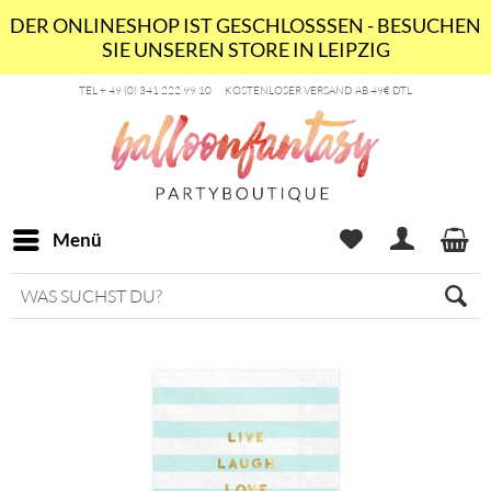
DER ONLINESHOP IST GESCHLOSSSEN - BESUCHEN
SIE UNSEREN STORE IN LEIPZIG
TEL + 49 (0) 341 222 99 10
KOSTENLOSER VERSAND AB 49€ DTL
Menü