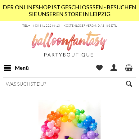
DER ONLINESHOP IST GESCHLOSSSEN - BESUCHEN
SIE UNSEREN STORE IN LEIPZIG
TEL + 49 (0) 341 222 99 10
KOSTENLOSER VERSAND AB 49€ DTL
Menü