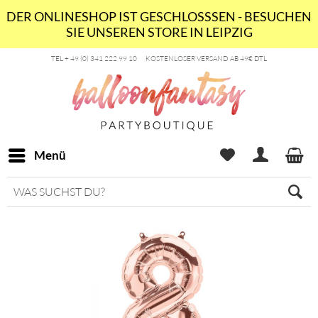
DER ONLINESHOP IST GESCHLOSSSEN - BESUCHEN
SIE UNSEREN STORE IN LEIPZIG
TEL + 49 (0) 341 222 99 10
KOSTENLOSER VERSAND AB 49€ DTL
Menü