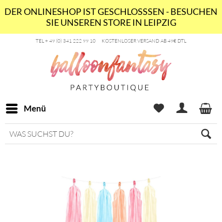
DER ONLINESHOP IST GESCHLOSSSEN - BESUCHEN
SIE UNSEREN STORE IN LEIPZIG
TEL + 49 (0) 341 222 99 10
KOSTENLOSER VERSAND AB 49€ DTL
Menü